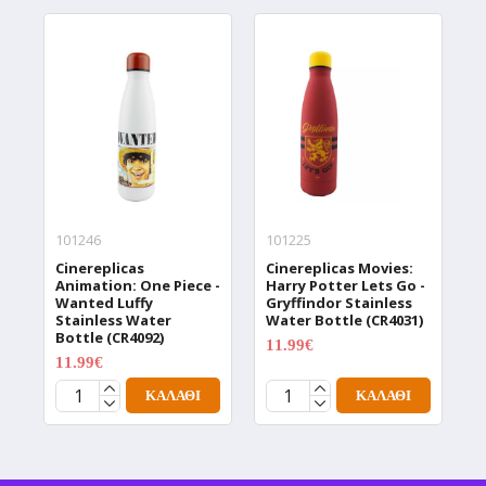
101246
101225
1
Cinereplicas
Cinereplicas Movies:
C
Animation: One Piece -
Harry Potter Lets Go -
W
Wanted Luffy
Gryffindor Stainless
W
Stainless Water
Water Bottle (CR4031)
T
Bottle (CR4092)
(
11.99€
14.99€
11.99€
1
14.99€
ΚΑΛΆΘΙ
ΚΑΛΆΘΙ