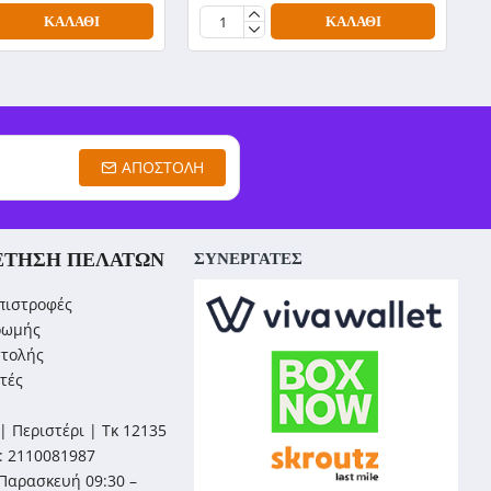
ΚΑΛΆΘΙ
ΚΑΛΆΘΙ
ΑΠΟΣΤΟΛΉ
ΈΤΗΣΗ ΠΕΛΑΤΏΝ
ΣΥΝΕΡΓΑΤΕΣ
πιστροφές
ρωμής
στολής
τές
| Περιστέρι | Τκ 12135
: 2110081987
Παρασκευή 09:30 –