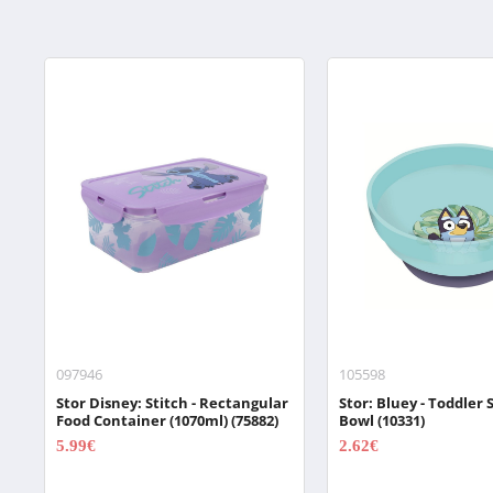
097946
105598
Stor Disney: Stitch - Rectangular
Stor: Bluey - Toddler 
Food Container (1070ml) (75882)
Bowl (10331)
5.99€
2.62€
7.99€
3.49€