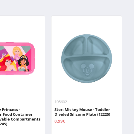
105602
1
 Princess -
Stor: Mickey Mouse - Toddler
S
r Food Container
Divided Silicone Plate (12225)
S
vable Compartments
(
8.99€
245)
11.99€
2