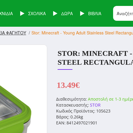
ΧΝΙΔΙΑ
ΣΧΟΛΙΚΑ
ΔΩΡΑ
ΒΙΒΛΙΑ
ΕΙΑ ΦΑΓΗΤΟΥ
Stor: Minecraft - Young Adult Stainless Steel Rectan
STOR: MINECRAFT -
STEEL RECTANGULA
13.49€
Διαθεσιμότητα:
Αποστολή σε 1-3 ημέρ
Κατασκευαστής:
STOR
Κωδικός Προϊόντος:
105623
Βάρος:
0.26kg
EAN:
8412497021901