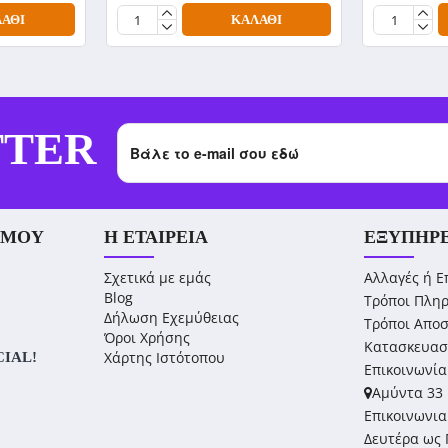
ΆΘΙ
ΚΑΛΆΘΙ
TTER
 ΜΟΥ
Η ΕΤΑΙΡΕΊΑ
ΕΞΥΠΗΡ
Σχετικά με εμάς
Αλλαγές ή Ε
Blog
Τρόποι Πλη
Δήλωση Εχεμύθειας
Τρόποι Απο
Όροι Χρήσης
Κατασκευασ
Χάρτης Ιστότοπου
CIAL!
Επικοινωνία
Αμύντα 33 
Επικοινωνια
Δευτέρα ως 