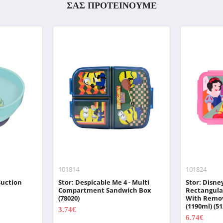
ΣΑΣ ΠΡΟΤΕΙΝΟΥΜΕ
101814
101824
Suction
Stor: Despicable Me 4 - Multi
Stor: Disney
Compartment Sandwich Box
Rectangula
(78020)
With Remo
(1190ml) (51
3.74€
4.99€
6.74€
8.99€