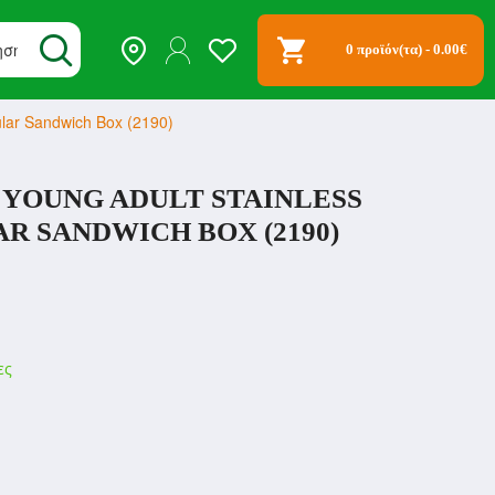
0 προϊόν(τα) - 0.00€
gular Sandwich Box (2190)
 YOUNG ADULT STAINLESS
R SANDWICH BOX (2190)
ες