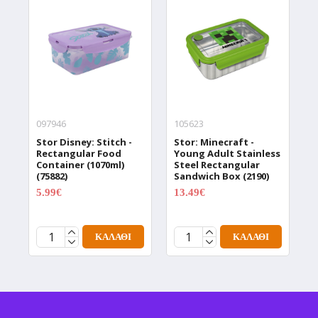
097946
105623
1
Stor Disney: Stitch -
Stor: Minecraft -
S
Rectangular Food
Young Adult Stainless
S
Container (1070ml)
Steel Rectangular
2
(75882)
Sandwich Box (2190)
5.99€
13.49€
7.99€
17.99€
ΚΑΛΆΘΙ
ΚΑΛΆΘΙ