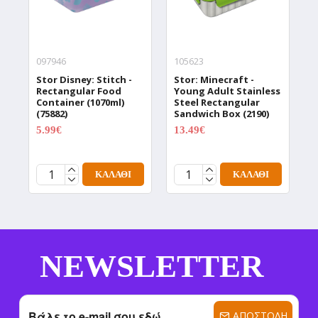
097946
105623
1
Stor Disney: Stitch -
Stor: Minecraft -
S
Rectangular Food
Young Adult Stainless
S
Container (1070ml)
Steel Rectangular
2
(75882)
Sandwich Box (2190)
5.99€
13.49€
7.99€
17.99€
ΚΑΛΆΘΙ
ΚΑΛΆΘΙ
NEWSLETTER
ΑΠΟΣΤΟΛΉ