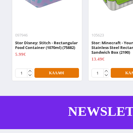
097946
105623
Stor Disney: Stitch - Rectangular
Stor: Minecraft - You
Food Container (1070ml) (75882)
Stainless Steel Recta
Sandwich Box (2190)
5.99€
7.99€
13.49€
17.99€
ΚΑΛΆΘΙ
ΚΑΛ
NEWSLE