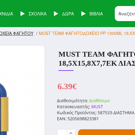
ΧΝΙΔΙΑ
ΣΧΟΛΙΚΑ
ΔΩΡΑ
ΒΙΒΛΙΑ
ΔΟΧΕΙΑ ΦΑΓΗΤΟΥ
MUST ΤΕΑΜ ΦΑΓΗΤΟΔΟΧΕΙΟ PP 1300ML 18,5Χ1
MUST ΤΕΑΜ ΦΑΓΗΤΟ
18,5Χ15,8Χ7,7ΕΚ ΔΙΑ
6.39€
Διαθεσιμότητα:
Διαθέσιμο
Κατασκευαστής:
MUST
Κωδικός Προϊόντος:
587533-ΔΙΑΣΤΗΜΑ
EAN:
5205698823381