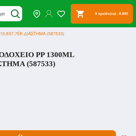
0 προϊόν(τα) - 0.00€
5,8Χ7,7ΕΚ ΔΙΑΣΤΗΜΑ (587533)
ΔΟΧΕΙΟ PP 1300ML
ΣΤΗΜΑ (587533)