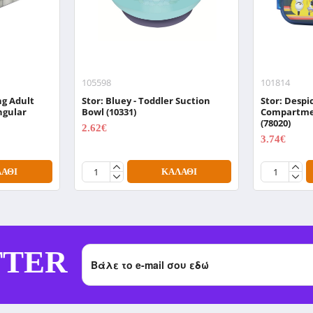
105598
101814
ng Adult
Stor: Bluey - Toddler Suction
Stor: Despi
ngular
Bowl (10331)
Compartme
(78020)
2.62€
3.49€
3.74€
4.99€
ΆΘΙ
ΚΑΛΆΘΙ
TTER