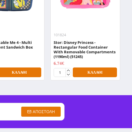
101824
1
cable Me 4 - Multi
Stor: Disney Princess -
S
nt Sandwich Box
Rectangular Food Container
D
With Removable Compartments
8
(1190ml) (51245)
6.74€
8.99€
ΚΑΛΆΘΙ
ΚΑΛΆΘΙ
ΑΠΟΣΤΟΛΉ