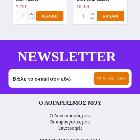
7.79€
10.39€
8
12.99€
12.99€
ΚΑΛΆΘΙ
ΚΑΛΆΘΙ
NEWSLETTER
ΑΠΟΣΤΟΛΉ
Ο ΛΟΓΑΡΙΑΣΜΌΣ ΜΟΥ
Ο Λογαριασμός μου
Οι παραγγελίες μου
Επιστροφές
----------------------