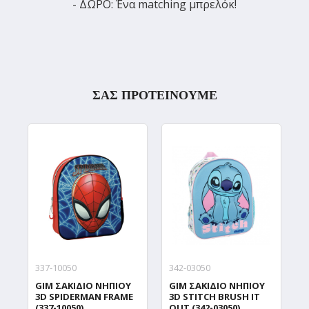
- ΔΩΡΟ: Ένα matching μπρελόκ!
ΣΑΣ ΠΡΟΤΕΙΝΟΥΜΕ
337-10050
342-03050
3
GIM ΣΑΚΙΔΙΟ ΝΗΠΙΟΥ
GIM ΣΑΚΙΔΙΟ ΝΗΠΙΟΥ
G
3D SPIDERMAN FRAME
3D STITCH BRUSH IT
A
(337-10050)
OUT (342-03050)
2