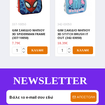
337-10050
342-03050
3
GIM ΣΑΚΙΔΙΟ ΝΗΠΙΟΥ
GIM ΣΑΚΙΔΙΟ ΝΗΠΙΟΥ
G
3D SPIDERMAN FRAME
3D STITCH BRUSH IT
A
(337-10050)
OUT (342-03050)
2
7.79€
10.39€
8
12.99€
12.99€
ΚΑΛΆΘΙ
ΚΑΛΆΘΙ
NEWSLETTER
ΑΠΟΣΤΟΛΉ