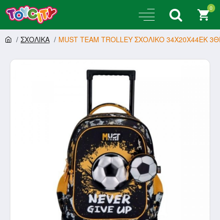
0
ΣΧΟΛΙΚΑ
MUST TEAM TROLLEY ΣΧΟΛΙΚΟ 34Χ20Χ44ΕΚ 3ΘΗ