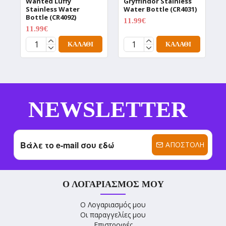
Wanted Luffy
Gryffindor Stainless
W
Stainless Water
Water Bottle (CR4031)
T
Bottle (CR4092)
(
11.99€
14.99€
11.99€
1
14.99€
ΚΑΛΆΘΙ
ΚΑΛΆΘΙ
NEWSLETTER
ΑΠΟΣΤΟΛΉ
Ο ΛΟΓΑΡΙΑΣΜΌΣ ΜΟΥ
Ο Λογαριασμός μου
Οι παραγγελίες μου
Επιστροφές