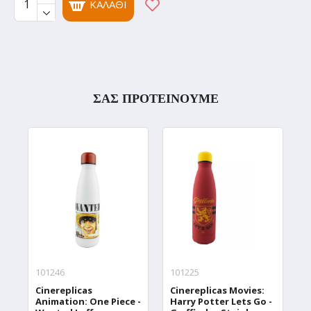
ΚΑΛΆΘΙ
ΣΑΣ ΠΡΟΤΕΙΝΟΥΜΕ
101246
101225
1
Cinereplicas
Cinereplicas Movies:
C
Animation: One Piece -
Harry Potter Lets Go -
W