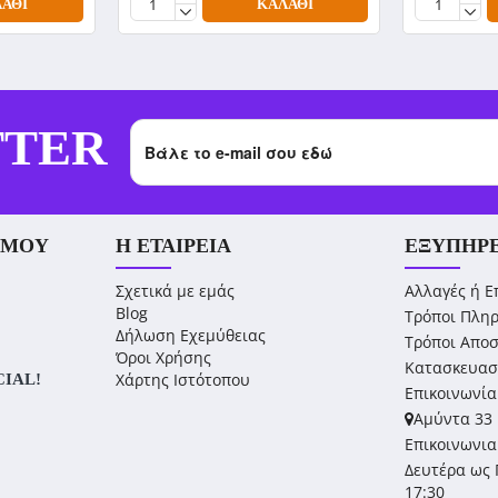
ΆΘΙ
ΚΑΛΆΘΙ
TTER
 ΜΟΥ
Η ΕΤΑΙΡΕΊΑ
ΕΞΥΠΗΡ
Σχετικά με εμάς
Αλλαγές ή Ε
Blog
Τρόποι Πλη
Δήλωση Εχεμύθειας
Τρόποι Απο
Όροι Χρήσης
Κατασκευασ
Χάρτης Ιστότοπου
CIAL!
Επικοινωνία
Αμύντα 33 
Επικοινωνια
Δευτέρα ως 
17:30