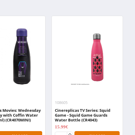
108605
0
as Movies: Wednesday
Cinereplicas TV Series: Squid
N
y with Coffin Water
Game - Squid Game Guards
W
ml) (CR4070MINI)
Water Bottle (CR4043)
1
15.99€
19.99€