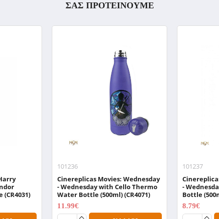
ΣΑΣ ΠΡΟΤΕΙΝΟΥΜΕ
101236
101237
Harry
Cinereplicas Movies: Wednesday
Cinereplic
indor
- Wednesday with Cello Thermo
- Wednesda
e (CR4031)
Water Bottle (500ml) (CR4071)
Bottle (500
11.99€
8.79€
14.99€
10.99€