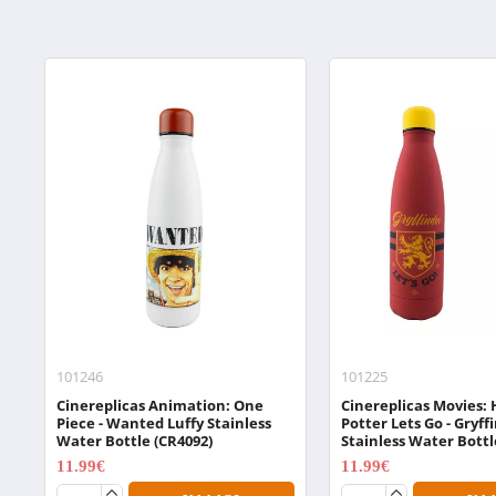
101246
101225
Cinereplicas Animation: One
Cinereplicas Movies: 
Piece - Wanted Luffy Stainless
Potter Lets Go - Gryff
Water Bottle (CR4092)
Stainless Water Bottl
11.99€
11.99€
14.99€
14.99€