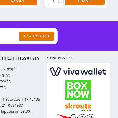
ΚΑΛΆΘΙ
ΚΑΛΆΘΙ
ΑΠΟΣΤΟΛΉ
ΈΤΗΣΗ ΠΕΛΑΤΏΝ
ΣΥΝΕΡΓΑΤΕΣ
πιστροφές
ρωμής
στολής
τές
| Περιστέρι | Τκ 12135
: 2110081987
Παρασκευή 09:30 –