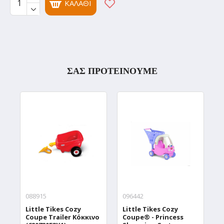
ΚΑΛΆΘΙ
ΣΑΣ ΠΡΟΤΕΙΝΟΥΜΕ
088915
096442
0
Little Tikes Cozy
Little Tikes Cozy
L
Coupe Trailer Κόκκινο
Coupe® - Princess
C