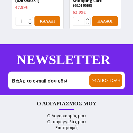
(620720E3X1)
Shopping Cart
C
(620195E3)
47.99€
6
59.99€
63.99€
79.99€
ΚΑΛΆΘΙ
ΚΑΛΆΘΙ
NEWSLETTER
ΑΠΟΣΤΟΛΉ
Ο ΛΟΓΑΡΙΑΣΜΌΣ ΜΟΥ
Ο Λογαριασμός μου
Οι παραγγελίες μου
Επιστροφές