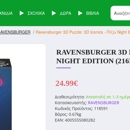
ΧΝΙΔΙΑ
ΣΧΟΛΙΚΑ
ΔΩΡΑ
ΒΙΒΛΙΑ
AVENSBURGER
Ravensburger 3D Puzzle: 3D Iconics - Πίζα Night 
RAVENSBURGER 3D P
NIGHT EDITION (216P
24.99€
Διαθεσιμότητα:
Αποστολή σε 1-3 ημέρ
Κατασκευαστής:
RAVENSBURGER
Κωδικός Προϊόντος:
118591
Βάρος:
0.67kg
EAN:
4005555080282