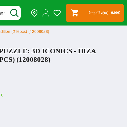
0 προϊόν(τα) - 0.00€
Edition (216pcs) (12008028)
UZZLE: 3D ICONICS - ΠΊΖΑ
CS) (12008028)
ες