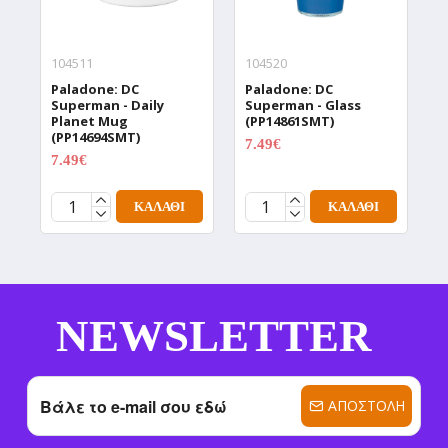
104511
104520
1
Paladone: DC
Paladone: DC
P
Superman - Daily
Superman - Glass
W
Planet Mug
(PP14861SMT)
T
(PP14694SMT)
(
7.49€
9.99€
7.49€
1
9.99€
ΚΑΛΆΘΙ
ΚΑΛΆΘΙ
NEWSLETTER
ΑΠΟΣΤΟΛΉ