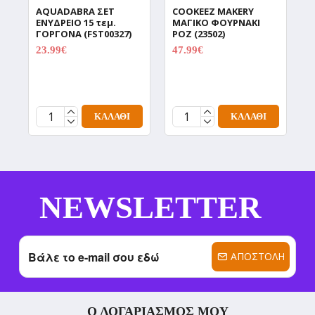
AQUADABRA ΣΕΤ
COOKEEZ MAKERY
D
ΕΝΥΔΡΕΙΟ 15 τεμ.
ΜΑΓΙΚΟ ΦΟΥΡΝΑΚΙ
Δ
ΓΟΡΓΟΝΑ (FST00327)
ΡΟΖ (23502)
Χ
Π
23.99€
47.99€
29.99€
59.99€
C
(
1
ΚΑΛΆΘΙ
ΚΑΛΆΘΙ
NEWSLETTER
ΑΠΟΣΤΟΛΉ
Ο ΛΟΓΑΡΙΑΣΜΌΣ ΜΟΥ