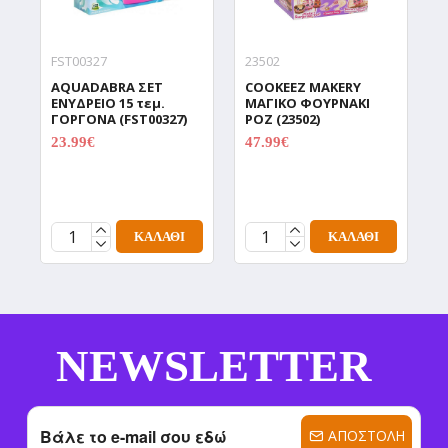
FST00327
23502
9
AQUADABRA ΣΕΤ
COOKEEZ MAKERY
D
ΕΝΥΔΡΕΙΟ 15 τεμ.
ΜΑΓΙΚΟ ΦΟΥΡΝΑΚΙ
Δ
ΓΟΡΓΟΝΑ (FST00327)
ΡΟΖ (23502)
Χ
Π
23.99€
47.99€
29.99€
59.99€
C
(
1
ΚΑΛΆΘΙ
ΚΑΛΆΘΙ
NEWSLETTER
ΑΠΟΣΤΟΛΉ