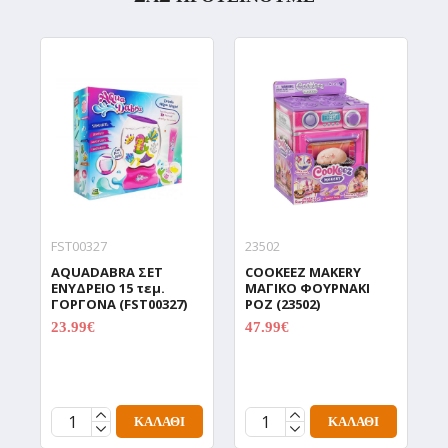
FST00327
23502
9
AQUADABRA ΣΕΤ
COOKEEZ MAKERY
D
ΕΝΥΔΡΕΙΟ 15 τεμ.
ΜΑΓΙΚΟ ΦΟΥΡΝΑΚΙ
Δ
ΓΟΡΓΟΝΑ (FST00327)
ΡΟΖ (23502)
Χ
Π
23.99€
47.99€
29.99€
59.99€
C
(
1
ΚΑΛΆΘΙ
ΚΑΛΆΘΙ