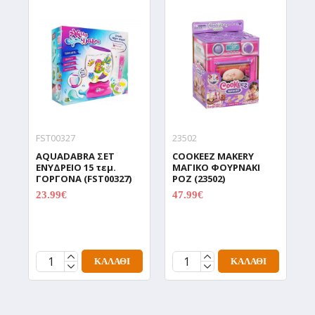
FST00327
23502
9
AQUADABRA ΣΕΤ
COOKEEZ MAKERY
D
ΕΝΥΔΡΕΙΟ 15 τεμ.
ΜΑΓΙΚΟ ΦΟΥΡΝΑΚΙ
Δ
ΓΟΡΓΟΝΑ (FST00327)
ΡΟΖ (23502)
Χ
Π
23.99€
47.99€
29.99€
59.99€
C
(
1
ΚΑΛΆΘΙ
ΚΑΛΆΘΙ