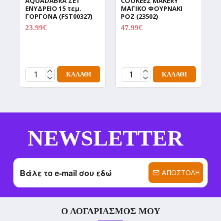
AQUADABRA ΣΕΤ
COOKEEZ MAKERY
D
ΕΝΥΔΡΕΙΟ 15 τεμ.
ΜΑΓΙΚΟ ΦΟΥΡΝΑΚΙ
Δ
ΓΟΡΓΟΝΑ (FST00327)
ΡΟΖ (23502)
Χ
Π
23.99€
47.99€
29.99€
59.99€
C
(
1
ΚΑΛΆΘΙ
ΚΑΛΆΘΙ
NEWSLETTER
ΑΠΟΣΤΟΛΉ
Ο ΛΟΓΑΡΙΑΣΜΌΣ ΜΟΥ