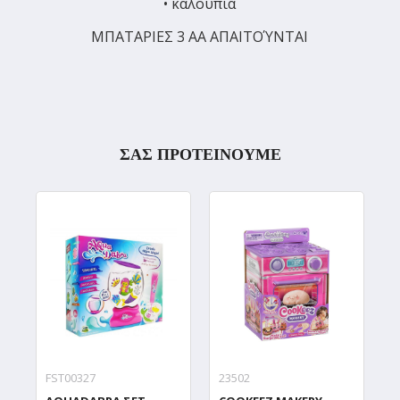
• καλούπια
ΜΠΑΤΑΡΙΕΣ 3 AA ΑΠΑΙΤΟΎΝΤΑΙ
ΣΑΣ ΠΡΟΤΕΙΝΟΥΜΕ
FST00327
23502
9