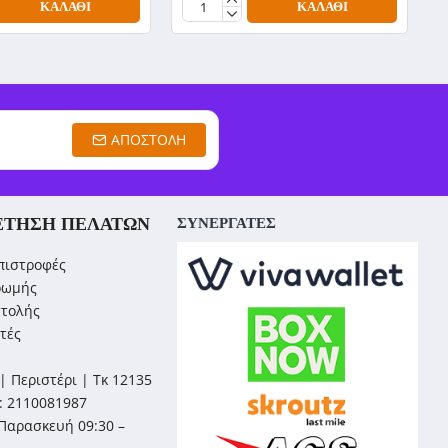
ΚΑΛΆΘΙ
ΚΑΛΆΘΙ
ΑΠΟΣΤΟΛΉ
ΈΤΗΣΗ ΠΕΛΑΤΏΝ
ΣΥΝΕΡΓΑΤΕΣ
πιστροφές
ρωμής
στολής
τές
| Περιστέρι | Τκ 12135
: 2110081987
Παρασκευή 09:30 –