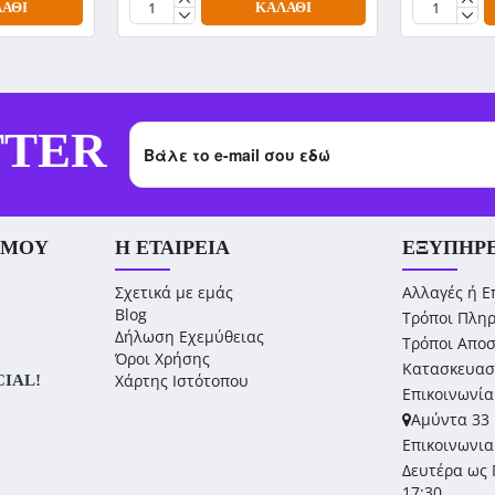
ΆΘΙ
ΚΑΛΆΘΙ
TTER
 ΜΟΥ
Η ΕΤΑΙΡΕΊΑ
ΕΞΥΠΗΡ
Σχετικά με εμάς
Αλλαγές ή Ε
Blog
Τρόποι Πλη
Δήλωση Εχεμύθειας
Τρόποι Απο
Όροι Χρήσης
Κατασκευασ
Χάρτης Ιστότοπου
CIAL!
Επικοινωνία
Αμύντα 33 
Επικοινωνια
Δευτέρα ως 
17:30