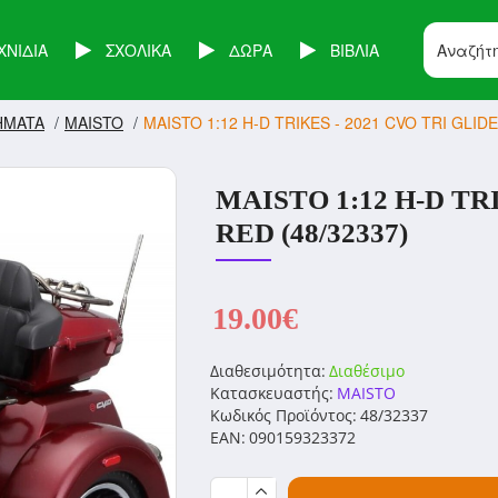
ΧΝΙΔΙΑ
ΣΧΟΛΙΚΑ
ΔΩΡΑ
ΒΙΒΛΙΑ
HMATA
MAISTO
MAISTO 1:12 H-D TRIKES - 2021 CVO TRI GLIDE
MAISTO 1:12 H-D TR
RED (48/32337)
19.00€
Διαθεσιμότητα:
Διαθέσιμο
Κατασκευαστής:
MAISTO
Κωδικός Προϊόντος:
48/32337
EAN:
090159323372