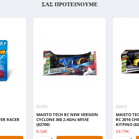
ΣΑΣ ΠΡΟΤΕΙΝΟΥΜΕ
82709
82410
MAISTO TECH RC NEW VERSION
MAISTO TEC
ER RACER
CYCLONE 360 2.4GHz ΜΠΛΕ
RC 2016 C
(82709)
ΚΙΤΡΙΝΟ (82
9.50€
19.79€
12.86€
24.74€