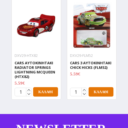
DXV29-HTX82
DXV29-FLM52
J
CARS ΑΥΤΟΚΙΝΗΤΑΚΙ
CARS 3 ΑΥΤΟΚΙΝΗΤΑΚΙ
C
RADIATOR SPRINGS
CHICK HICKS (FLM52)
Μ
LIGHTNING MCQUEEN
(
5.59€
(HTX82)
6.99€
3
5.59€
6.99€
ΚΑΛΆΘΙ
ΚΑΛΆΘΙ