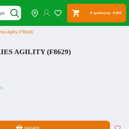
0 προϊόν(τα) - 0.00€
es Agility (F8629)
ES AGILITY (F8629)
ες
ΚΑΛΆΘΙ