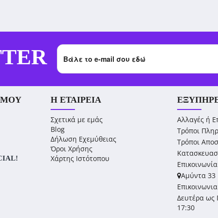
TTER
 ΜΟΥ
Η ΕΤΑΙΡΕΊΑ
ΕΞΥΠΗΡ
Σχετικά με εμάς
Αλλαγές ή Ε
Blog
Τρόποι Πλη
Δήλωση Εχεμύθειας
Τρόποι Απο
Όροι Χρήσης
Κατασκευασ
Χάρτης Ιστότοπου
CIAL!
Επικοινωνία
Αμύντα 33 
Επικοινωνια
Δευτέρα ως 
17:30