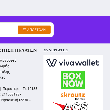
ΑΠΟΣΤΟΛΉ
ΈΤΗΣΗ ΠΕΛΑΤΏΝ
ΣΥΝΕΡΓΑΤΕΣ
πιστροφές
ρωμής
στολής
τές
| Περιστέρι | Τκ 12135
: 2110081987
Παρασκευή 09:30 –