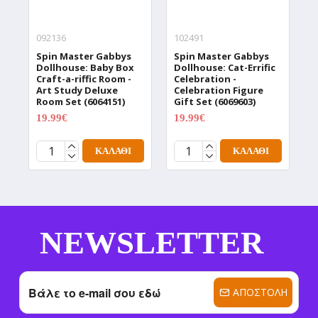
092136
102491
0
Spin Master Gabbys
Spin Master Gabbys
S
Dollhouse: Baby Box
Dollhouse: Cat-Errific
D
Craft-a-riffic Room -
Celebration -
J
Art Study Deluxe
Celebration Figure
M
Room Set (6064151)
Gift Set (6069603)
D
(
19.99€
19.99€
24.99€
24.99€
1
ΚΑΛΆΘΙ
ΚΑΛΆΘΙ
NEWSLETTER
ΑΠΟΣΤΟΛΉ