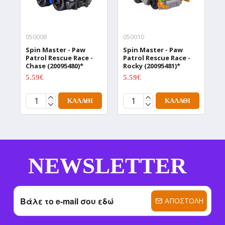
050008
050010
0
Spin Master - Paw
Spin Master - Paw
S
Patrol Rescue Race -
Patrol Rescue Race -
P
Chase (20095480)*
Rocky (20095481)*
R
5.59€
5.59€
5
6.99€
6.99€
ΚΑΛΆΘΙ
ΚΑΛΆΘΙ
NEWSLETTER
ΑΠΟΣΤΟΛΉ