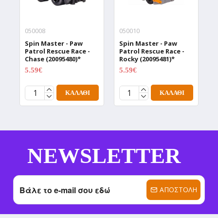
050008
050010
0
Spin Master - Paw
Spin Master - Paw
S
Patrol Rescue Race -
Patrol Rescue Race -
P
Chase (20095480)*
Rocky (20095481)*
R
5.59€
5.59€
5
6.99€
6.99€
ΚΑΛΆΘΙ
ΚΑΛΆΘΙ
NEWSLETTER
ΑΠΟΣΤΟΛΉ