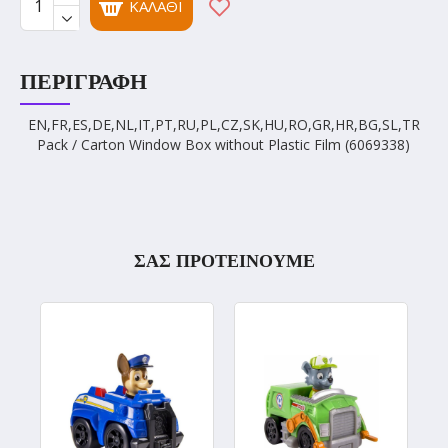
ΚΑΛΆΘΙ
ΠΕΡΙΓΡΑΦΉ
EN,FR,ES,DE,NL,IT,PT,RU,PL,CZ,SK,HU,RO,GR,HR,BG,SL,TR
Pack / Carton Window Box without Plastic Film (6069338)
ΣΑΣ ΠΡΟΤΕΙΝΟΥΜΕ