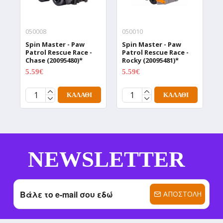
050008
050010
0
Spin Master - Paw
Spin Master - Paw
S
Patrol Rescue Race -
Patrol Rescue Race -
P
Chase (20095480)*
Rocky (20095481)*
R
5.59€
5.59€
5
6.99€
6.99€
ΚΑΛΆΘΙ
ΚΑΛΆΘΙ
NEWSLETTER
ΑΠΟΣΤΟΛΉ