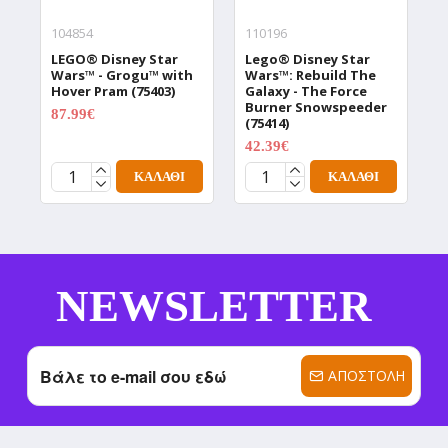
104854
110196
0
LEGO® Disney Star
Lego® Disney Star
L
Wars™ - Grogu™ with
Wars™: Rebuild The
W
Hover Pram (75403)
Galaxy - The Force
T
Burner Snowspeeder
87.99€
3
109.99€
(75414)
42.39€
52.99€
ΚΑΛΆΘΙ
ΚΑΛΆΘΙ
NEWSLETTER
ΑΠΟΣΤΟΛΉ