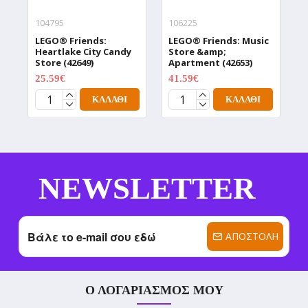
104795
106225
1
LEGO® Friends:
LEGO® Friends: Music
L
Heartlake City Candy
Store &amp;
A
Store (42649)
Apartment (42653)
(
25.59€
41.59€
3
31.99€
51.99€
ΚΑΛΆΘΙ
ΚΑΛΆΘΙ
NEWSLETTER
ΑΠΟΣΤΟΛΉ
Ο ΛΟΓΑΡΙΑΣΜΌΣ ΜΟΥ