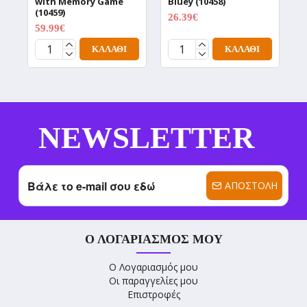
with Memory Game
Bluey (10458)
P
(10459)
(
26.39€
32.99€
59.99€
1
74.99€
ΚΑΛΆΘΙ
ΚΑΛΆΘΙ
NEWSLETTER
ΑΠΟΣΤΟΛΉ
Ο ΛΟΓΑΡΙΑΣΜΌΣ ΜΟΥ
Ο Λογαριασμός μου
Οι παραγγελίες μου
Επιστροφές