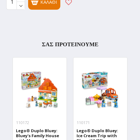
ΚΑΛΆΘΙ
ΣΑΣ ΠΡΟΤΕΙΝΟΥΜΕ
110172
110171
1
Lego® Duplo Bluey:
Lego® Duplo Bluey:
L
Bluey's Family House
Ice Cream Trip with
D