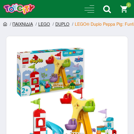
0
ΠΑΙΧΝΙΔΙΑ
LEGO
DUPLO
LEGO® Duplo Peppa Pig: Funfa