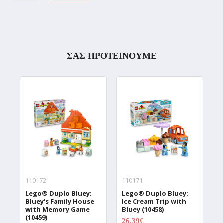
ΣΑΣ ΠΡΟΤΕΙΝΟΥΜΕ
110172
110171
1
Lego® Duplo Bluey:
Lego® Duplo Bluey:
L
Bluey's Family House
Ice Cream Trip with
D
with Memory Game
Bluey (10458)
P
(10459)
(
26.39€
32.99€