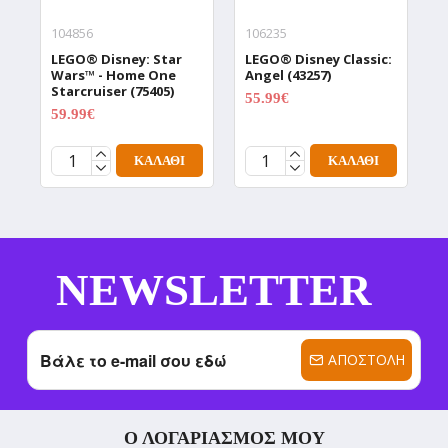
104856
106235
0
LEGO® Disney: Star
LEGO® Disney Classic:
L
Wars™ - Home One
Angel (43257)
E
Starcruiser (75405)
P
55.99€
69.99€
J
59.99€
74.99€
2
ΚΑΛΆΘΙ
ΚΑΛΆΘΙ
NEWSLETTER
ΑΠΟΣΤΟΛΉ
Ο ΛΟΓΑΡΙΑΣΜΌΣ ΜΟΥ