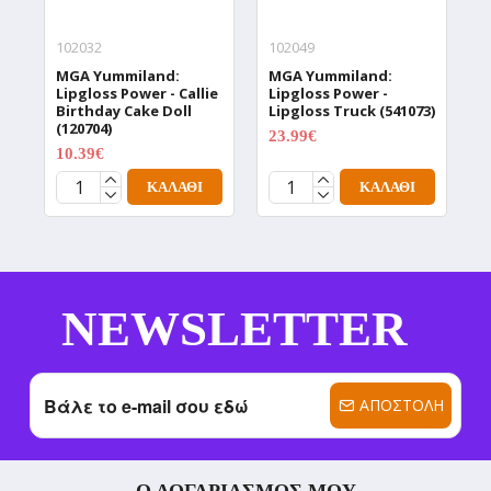
102032
102049
1
MGA Yummiland:
MGA Yummiland:
M
Lipgloss Power - Callie
Lipgloss Power -
N
Birthday Cake Doll
Lipgloss Truck (541073)
A
(120704)
23.99€
5
29.99€
10.39€
12.99€
ΚΑΛΆΘΙ
ΚΑΛΆΘΙ
NEWSLETTER
ΑΠΟΣΤΟΛΉ