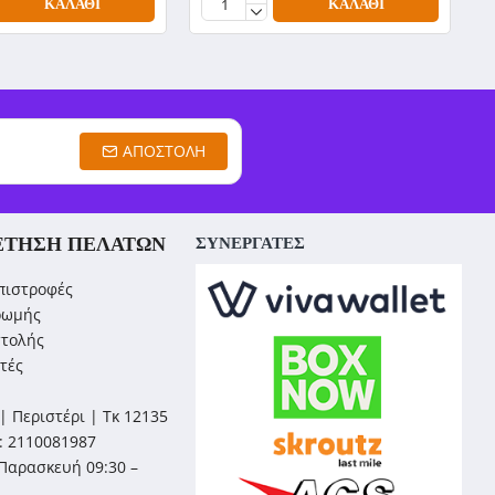
ΚΑΛΆΘΙ
ΚΑΛΆΘΙ
ΑΠΟΣΤΟΛΉ
ΈΤΗΣΗ ΠΕΛΑΤΏΝ
ΣΥΝΕΡΓΑΤΕΣ
πιστροφές
ρωμής
στολής
τές
| Περιστέρι | Τκ 12135
: 2110081987
Παρασκευή 09:30 –