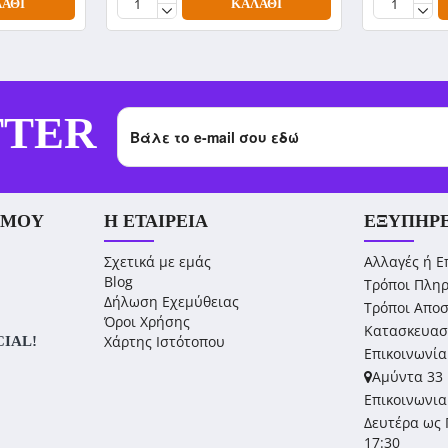
ΆΘΙ
ΚΑΛΆΘΙ
TTER
 ΜΟΥ
Η ΕΤΑΙΡΕΊΑ
ΕΞΥΠΗΡ
Σχετικά με εμάς
Αλλαγές ή Ε
Blog
Τρόποι Πλη
Δήλωση Εχεμύθειας
Τρόποι Απο
Όροι Χρήσης
Κατασκευασ
Χάρτης Ιστότοπου
CIAL!
Επικοινωνία
Αμύντα 33 
Επικοινωνια
Δευτέρα ως 
17:30