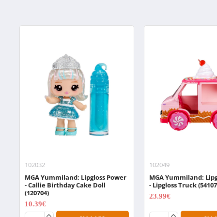
102032
102049
MGA Yummiland: Lipgloss Power
MGA Yummiland: Lipg
- Callie Birthday Cake Doll
- Lipgloss Truck (54107
(120704)
23.99€
29.99€
10.39€
12.99€