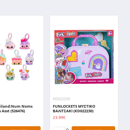
KD022230
J
iland:Num Noms
FUNLOCKETS ΜΥΣΤΙΚΟ
K
 Asst (526476)
ΒΑΛΙΤΣΑΚΙ (KD022230)
Ε
2
23.99€
29.99€
4