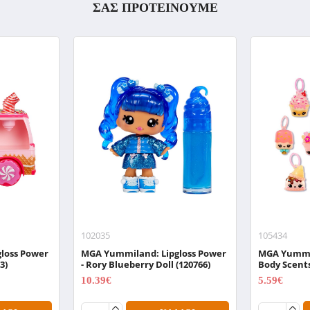
ΣΑΣ ΠΡΟΤΕΙΝΟΥΜΕ
102035
105434
loss Power
MGA Yummiland: Lipgloss Power
MGA Yumm
3)
- Rory Blueberry Doll (120766)
Body Scents
10.39€
5.59€
12.99€
6.99€