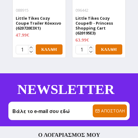
088915
096442
0
Little Tikes Cozy
Little Tikes Cozy
L
Coupe Trailer Κόκκινο
Coupe® - Princess
C
(620720E3X1)
Shopping Cart
C
(620195E3)
47.99€
6
59.99€
63.99€
79.99€
ΚΑΛΆΘΙ
ΚΑΛΆΘΙ
NEWSLETTER
ΑΠΟΣΤΟΛΉ
Ο ΛΟΓΑΡΙΑΣΜΌΣ ΜΟΥ