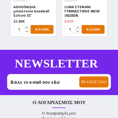
016.99011
622624
F
ΑΘΛΟΠΑΙΔΙΑ
LUNA ΣΤΕΦΑΝΙ
Σ
μπαστούνι baseball
ΓΥΜΝΑΣΤΙΚΗΣ 80CM
Γ
ξύλινο 32''
(622624)
Β
25.00€
0.83€
1
2.76€
ΚΑΛΆΘΙ
ΚΑΛΆΘΙ
NEWSLETTER
ΑΠΟΣΤΟΛΉ
Ο ΛΟΓΑΡΙΑΣΜΌΣ ΜΟΥ
Ο Λογαριασμός μου