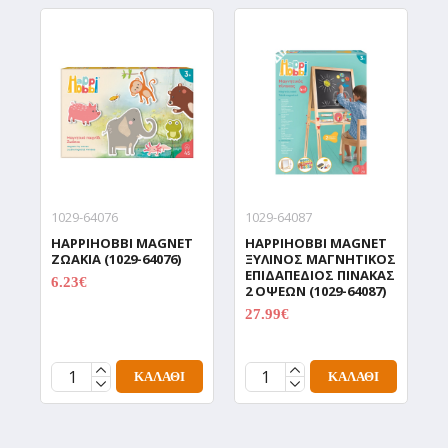
ΆΜΕΣΑ ΔΙΑΘΈΣΙΜΟ
1029-64076
1029-64087
1
HAPPIHOBBI MAGNET
HAPPIHOBBI MAGNET
H
ΖΩΑΚΙΑ (1029-64076)
ΞΥΛΙΝΟΣ ΜΑΓΝΗΤΙΚΟΣ
Π
ΕΠΙΔΑΠΕΔΙΟΣ ΠΙΝΑΚΑΣ
U
6.23€
7.79€
2 ΟΨΕΩΝ (1029-64087)
6
27.99€
34.99€
ΚΑΛΆΘΙ
ΚΑΛΆΘΙ