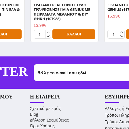
 ΣΚΙΏΝ I'M
LISCIANI ΕΡΓΑΣΤΉΡΙΟ ΣΤΥΛΌ
LISCIANI Σ
, ΠΙΝΈΛΑ &
ΓΡΆΨΕ-ΣΒΉΣΕ I'M A GENIUS ΜΕ
GENIUS (117
)
ΠΕΙΡΆΜΑΤΑ ΜΕΛΑΝΙΟΎ & DIY
15.99€
ΘΉΚΗ (107988)
19.99€
15.99€
19.99€
ΆΘΙ
ΚΑΛΆΘΙ
TTER
 ΜΟΥ
Η ΕΤΑΙΡΕΊΑ
ΕΞΥΠΗΡ
Σχετικά με εμάς
Αλλαγές ή Ε
Blog
Τρόποι Πλη
Δήλωση Εχεμύθειας
Τρόποι Απο
Όροι Χρήσης
Κατασκευασ