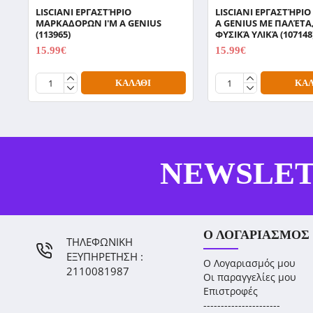
LISCIANI ΕΡΓΑΣΤΉΡΙΟ
LISCIANI ΕΡΓΑΣΤΉΡΙΟ
ΜΑΡΚΑΔΟΡΩΝ I'M A GENIUS
A GENIUS ΜΕ ΠΑΛΈΤΑ
(113965)
ΦΥΣΙΚΆ ΥΛΙΚΆ (107148
15.99€
15.99€
19.99€
19.99€
ΚΑΛΆΘΙ
ΚΑΛ
NEWSLE
Ο ΛΟΓΑΡΙΑΣΜΌΣ
ΤΗΛΕΦΩΝΙΚΗ
ΕΞΥΠΗΡΕΤΗΣΗ :
Ο Λογαριασμός μου
2110081987
Οι παραγγελίες μου
Επιστροφές
----------------------