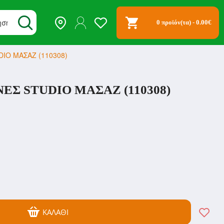
0 προϊόν(τα) - 0.00€
IO ΜΑΣΑΖ (110308)
Σ STUDIO ΜΑΣΑΖ (110308)
ΚΑΛΆΘΙ