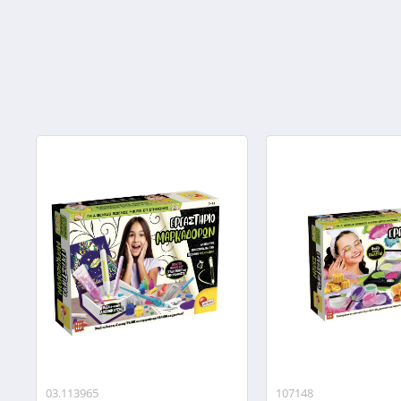
03.113965
107148