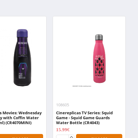
108605
0
as Movies: Wednesday
Cinereplicas TV Series: Squid
N
y with Coffin Water
Game - Squid Game Guards
W
ml) (CR4070MINI)
Water Bottle (CR4043)
1
15.99€
19.99€