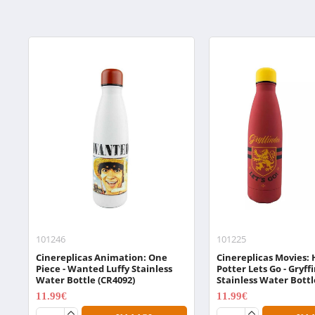
101246
101225
Cinereplicas Animation: One
Cinereplicas Movies: 
Piece - Wanted Luffy Stainless
Potter Lets Go - Gryff
Water Bottle (CR4092)
Stainless Water Bottl
11.99€
11.99€
14.99€
14.99€