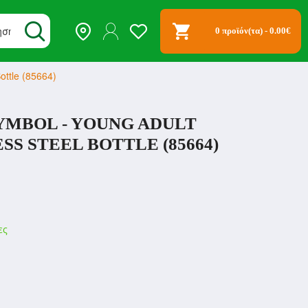
0 προϊόν(τα) - 0.00€
ottle (85664)
YMBOL - YOUNG ADULT
SS STEEL BOTTLE (85664)
ες