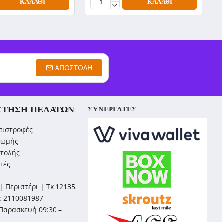
ΚΑΛΆΘΙ
ΚΑΛΆΘΙ
ΑΠΟΣΤΟΛΉ
ΈΤΗΣΗ ΠΕΛΑΤΏΝ
ΣΥΝΕΡΓΑΤΕΣ
πιστροφές
ρωμής
στολής
τές
| Περιστέρι | Τκ 12135
: 2110081987
Παρασκευή 09:30 –