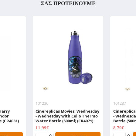
ΣΑΣ ΠΡΟΤΕΙΝΟΥΜΕ
101236
101237
Harry
Cinereplicas Movies: Wednesday
Cinereplic
indor
- Wednesday with Cello Thermo
- Wednesda
e (CR4031)
Water Bottle (500ml) (CR4071)
Bottle (500
11.99€
8.79€
14.99€
10.99€