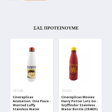
ΣΑΣ ΠΡΟΤΕΙΝΟΥΜΕ
101246
101225
1
Cinereplicas
Cinereplicas Movies:
C
Animation: One Piece -
Harry Potter Lets Go -
W
Wanted Luffy
Gryffindor Stainless
W
Stainless Water
Water Bottle (CR4031)
T