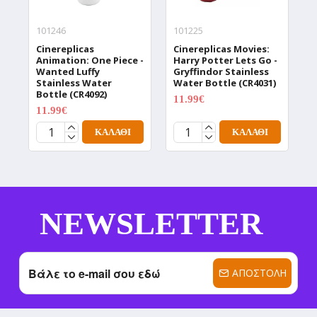
101246
101225
1
Cinereplicas
Cinereplicas Movies:
C
Animation: One Piece -
Harry Potter Lets Go -
W
Wanted Luffy
Gryffindor Stainless
W
Stainless Water
Water Bottle (CR4031)
T
Bottle (CR4092)
(
11.99€
14.99€
11.99€
1
14.99€
ΚΑΛΆΘΙ
ΚΑΛΆΘΙ
NEWSLETTER
ΑΠΟΣΤΟΛΉ