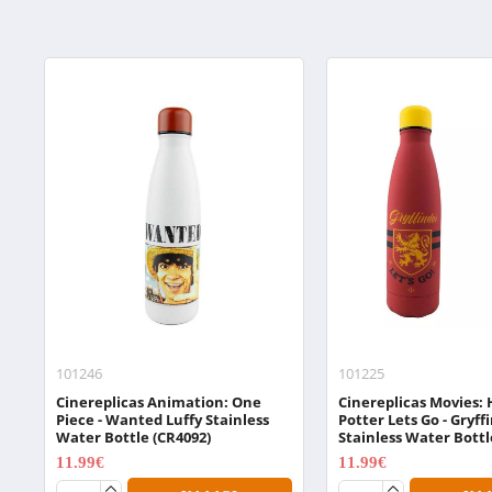
101246
101225
Cinereplicas Animation: One
Cinereplicas Movies: 
Piece - Wanted Luffy Stainless
Potter Lets Go - Gryff
Water Bottle (CR4092)
Stainless Water Bottl
11.99€
11.99€
14.99€
14.99€