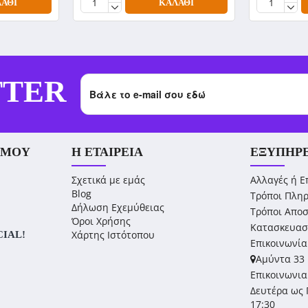
ΆΘΙ
ΚΑΛΆΘΙ
TTER
 ΜΟΥ
Η ΕΤΑΙΡΕΊΑ
ΕΞΥΠΗΡ
Σχετικά με εμάς
Αλλαγές ή Ε
Blog
Τρόποι Πλη
Δήλωση Εχεμύθειας
Τρόποι Απο
Όροι Χρήσης
Κατασκευασ
Χάρτης Ιστότοπου
CIAL!
Επικοινωνία
Αμύντα 33 
Επικοινωνια
Δευτέρα ως 
17:30