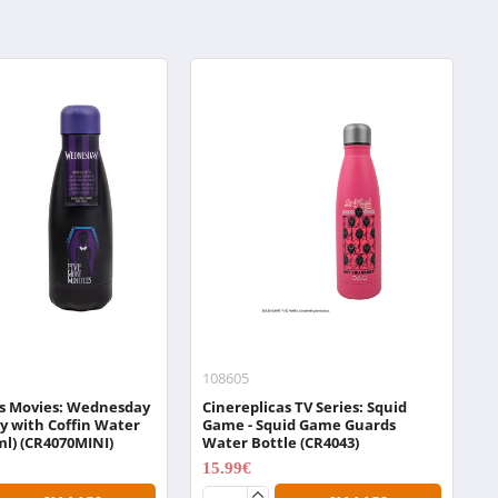
108605
0
as Movies: Wednesday
Cinereplicas TV Series: Squid
N
y with Coffin Water
Game - Squid Game Guards
W
ml) (CR4070MINI)
Water Bottle (CR4043)
1
15.99€
19.99€