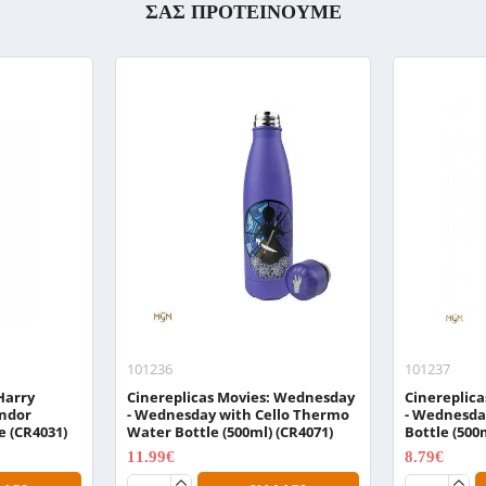
ΣΑΣ ΠΡΟΤΕΙΝΟΥΜΕ
101236
101237
Harry
Cinereplicas Movies: Wednesday
Cinereplic
indor
- Wednesday with Cello Thermo
- Wednesda
e (CR4031)
Water Bottle (500ml) (CR4071)
Bottle (500
11.99€
8.79€
14.99€
10.99€