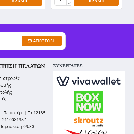
ΚΑΛΆΘΙ
ΚΑΛΆΘΙ
ΑΠΟΣΤΟΛΉ
ΈΤΗΣΗ ΠΕΛΑΤΏΝ
ΣΥΝΕΡΓΑΤΕΣ
πιστροφές
ρωμής
στολής
τές
| Περιστέρι | Τκ 12135
: 2110081987
Παρασκευή 09:30 –