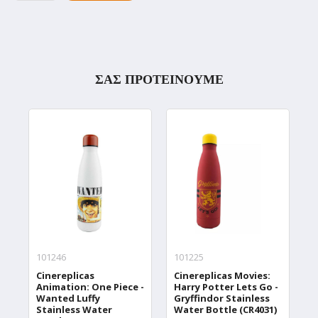
ΣΑΣ ΠΡΟΤΕΙΝΟΥΜΕ
101246
101225
1
Cinereplicas
Cinereplicas Movies:
C
Animation: One Piece -
Harry Potter Lets Go -
W
Wanted Luffy
Gryffindor Stainless
W
Stainless Water
Water Bottle (CR4031)
T