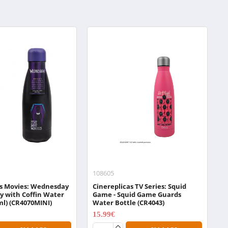
108605
0
as Movies: Wednesday
Cinereplicas TV Series: Squid
N
y with Coffin Water
Game - Squid Game Guards
W
ml) (CR4070MINI)
Water Bottle (CR4043)
1
15.99€
19.99€