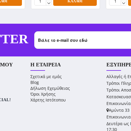
ΆΘΙ
ΚΑΛΆΘΙ
TTER
 ΜΟΥ
Η ΕΤΑΙΡΕΊΑ
ΕΞΥΠΗΡ
Σχετικά με εμάς
Αλλαγές ή Ε
Blog
Τρόποι Πλη
Δήλωση Εχεμύθειας
Τρόποι Απο
Όροι Χρήσης
Κατασκευασ
Χάρτης Ιστότοπου
CIAL!
Επικοινωνία
Αμύντα 33 
Επικοινωνια
Δευτέρα ως 
17:30