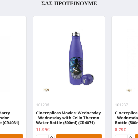
ΣΑΣ ΠΡΟΤΕΙΝΟΥΜΕ
101236
101237
Harry
Cinereplicas Movies: Wednesday
Cinereplic
indor
- Wednesday with Cello Thermo
- Wednesda
e (CR4031)
Water Bottle (500ml) (CR4071)
Bottle (500
11.99€
8.79€
14.99€
10.99€