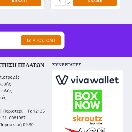
ΚΑΛΆΘΙ
ΚΑΛΆΘΙ
ΑΠΟΣΤΟΛΉ
ΈΤΗΣΗ ΠΕΛΑΤΏΝ
ΣΥΝΕΡΓΑΤΕΣ
πιστροφές
ρωμής
στολής
τές
| Περιστέρι | Τκ 12135
: 2110081987
Παρασκευή 09:30 –