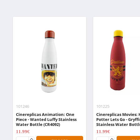
101246
101225
Cinereplicas Animation: One
Cinereplicas Movies: 
Piece - Wanted Luffy Stainless
Potter Lets Go - Gryff
Water Bottle (CR4092)
Stainless Water Bottl
11.99€
11.99€
14.99€
14.99€