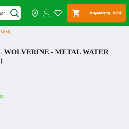
0 προϊόν(τα) - 0.00€
785XM)
 WOLVERINE - METAL WATER
)
ες