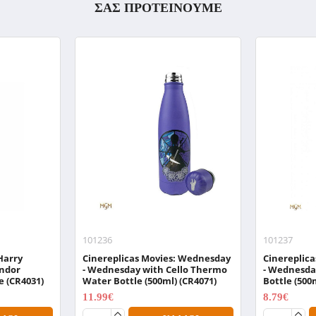
ΣΑΣ ΠΡΟΤΕΙΝΟΥΜΕ
101236
101237
Harry
Cinereplicas Movies: Wednesday
Cinereplic
indor
- Wednesday with Cello Thermo
- Wednesda
e (CR4031)
Water Bottle (500ml) (CR4071)
Bottle (500
11.99€
8.79€
14.99€
10.99€