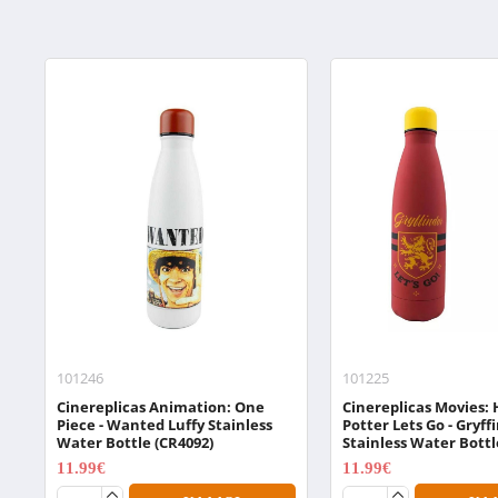
101246
101225
Cinereplicas Animation: One
Cinereplicas Movies: 
Piece - Wanted Luffy Stainless
Potter Lets Go - Gryff
Water Bottle (CR4092)
Stainless Water Bottl
11.99€
11.99€
14.99€
14.99€