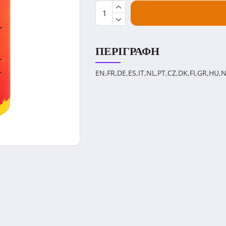
ΠΕΡΙΓΡΑΦΉ
EN,FR,DE,ES,IT,NL,PT,CZ,DK,FI,GR,HU,N