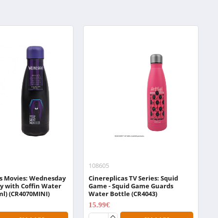
108605
0
as Movies: Wednesday
Cinereplicas TV Series: Squid
N
y with Coffin Water
Game - Squid Game Guards
W
ml) (CR4070MINI)
Water Bottle (CR4043)
1
15.99€
19.99€