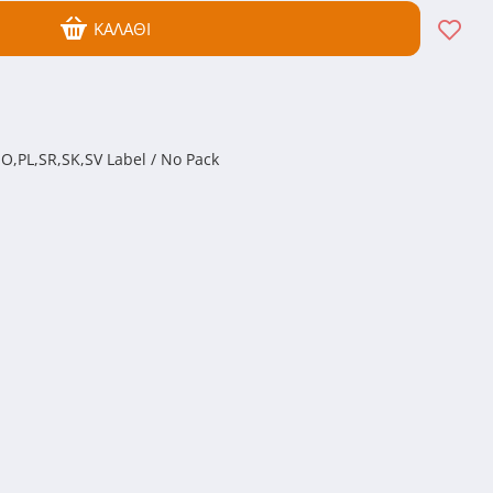
ΚΑΛΆΘΙ
O,PL,SR,SK,SV Label / No Pack