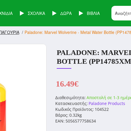
ΧΝΙΔΙΑ
ΣΧΟΛΙΚΑ
ΔΩΡΑ
ΒΙΒΛΙΑ
ΠΑΓΟΥΡΙΑ
Paladone: Marvel Wolverine - Metal Water Bottle (PP14
PALADONE: MARVEL
BOTTLE (PP14785XM
16.49€
Διαθεσιμότητα:
Αποστολή σε 1-3 ημέρ
Κατασκευαστής:
Paladone Products
Κωδικός Προϊόντος:
104522
Βάρος:
0.32kg
EAN:
5056577758634