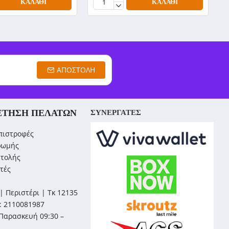
ΚΑΛΆΘΙ
ΚΑΛΆΘΙ
ΑΠΟΣΤΟΛΉ
ΈΤΗΣΗ ΠΕΛΑΤΏΝ
ΣΥΝΕΡΓΑΤΕΣ
πιστροφές
ρωμής
στολής
τές
| Περιστέρι | Τκ 12135
: 2110081987
Παρασκευή 09:30 –