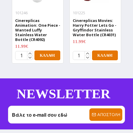
101246
101225
1
Cinereplicas
Cinereplicas Movies:
C
Animation: One Piece -
Harry Potter Lets Go -
W
Wanted Luffy
Gryffindor Stainless
W
Stainless Water
Water Bottle (CR4031)
T
Bottle (CR4092)
(
11.99€
14.99€
11.99€
1
14.99€
ΚΑΛΆΘΙ
ΚΑΛΆΘΙ
NEWSLETTER
ΑΠΟΣΤΟΛΉ