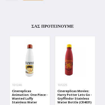
ΣΑΣ ΠΡΟΤΕΙΝΟΥΜΕ
101246
101225
1
Cinereplicas
Cinereplicas Movies:
C
Animation: One Piece -
Harry Potter Lets Go -
W
Wanted Luffy
Gryffindor Stainless
W
Stainless Water
Water Bottle (CR4031)
T