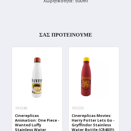
Χωρητικότητα: 500ml
ΣΑΣ ΠΡΟΤΕΙΝΟΥΜΕ
101246
101225
1
Cinereplicas
Cinereplicas Movies:
C
Animation: One Piece -
Harry Potter Lets Go -
W
Wanted Luffy
Gryffindor Stainless
W
Stainless Water
Water Bottle (CR4031)
T