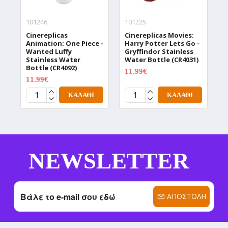
101246
101225
1
Cinereplicas
Cinereplicas Movies:
C
Animation: One Piece -
Harry Potter Lets Go -
W
Wanted Luffy
Gryffindor Stainless
W
Stainless Water
Water Bottle (CR4031)
T
Bottle (CR4092)
(
11.99€
14.99€
11.99€
1
14.99€
ΚΑΛΆΘΙ
ΚΑΛΆΘΙ
NEWSLETTER
ΑΠΟΣΤΟΛΉ