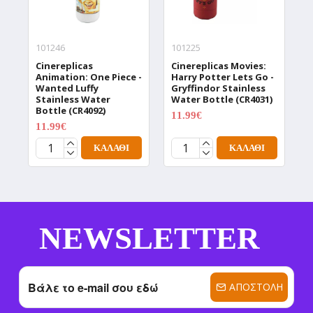
101246
101225
1
Cinereplicas
Cinereplicas Movies:
C
Animation: One Piece -
Harry Potter Lets Go -
W
Wanted Luffy
Gryffindor Stainless
W
Stainless Water
Water Bottle (CR4031)
T
Bottle (CR4092)
(
11.99€
14.99€
11.99€
1
14.99€
ΚΑΛΆΘΙ
ΚΑΛΆΘΙ
NEWSLETTER
ΑΠΟΣΤΟΛΉ