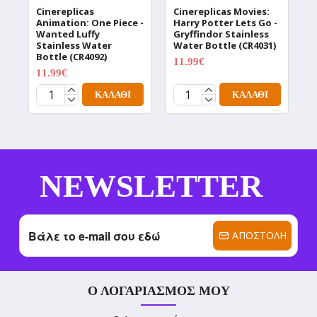
Cinereplicas
Cinereplicas Movies:
C
Animation: One Piece -
Harry Potter Lets Go -
W
Wanted Luffy
Gryffindor Stainless
W
Stainless Water
Water Bottle (CR4031)
T
Bottle (CR4092)
(
11.99€
14.99€
11.99€
1
14.99€
ΚΑΛΆΘΙ
ΚΑΛΆΘΙ
NEWSLETTER
ΑΠΟΣΤΟΛΉ
Ο ΛΟΓΑΡΙΑΣΜΌΣ ΜΟΥ