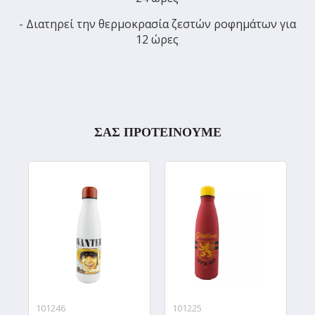
- Διατηρεί την θερμοκρασία ζεστών ροφημάτων για
12 ώρες
ΣΑΣ ΠΡΟΤΕΙΝΟΥΜΕ
101246
101225
1