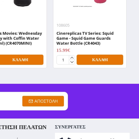
108605
0
as Movies: Wednesday
Cinereplicas TV Series: Squid
N
y with Coffin Water
Game - Squid Game Guards
W
ml) (CR4070MINI)
Water Bottle (CR4043)
1
15.99€
19.99€
ΚΑΛΆΘΙ
ΚΑΛΆΘΙ
ΑΠΟΣΤΟΛΉ
ΈΤΗΣΗ ΠΕΛΑΤΏΝ
ΣΥΝΕΡΓΑΤΕΣ