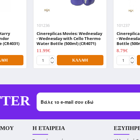
101236
101237
Harry
Cinereplicas Movies: Wednesday
Cinereplic
indor
- Wednesday with Cello Thermo
- Wednesda
e (CR4031)
Water Bottle (500ml) (CR4071)
Bottle (500
11.99€
8.79€
14.99€
10.99€
ΆΘΙ
ΚΑΛΆΘΙ
TTER
 ΜΟΥ
Η ΕΤΑΙΡΕΊΑ
ΕΞΥΠΗΡ