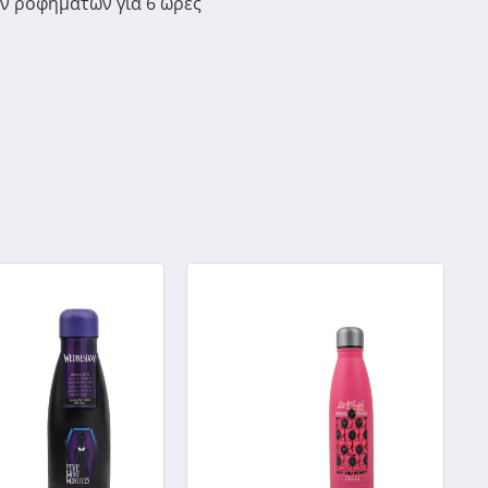
ών ροφημάτων για 6 ώρες